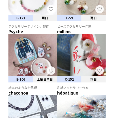
E-123
両日
E-59
両日
アクセサリーデザイン、製作
ビーズアクセサリー作家
Psyche
millims
E-106
土曜日単日
C-152
両日
絵本のような世界観
和紙アクセサリー作家
chaconoa
hépatique