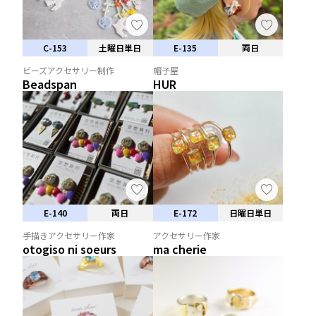
C-153
土曜日単日
E-135
両日
ビーズアクセサリー制作
帽子屋
Beadspan
HUR
E-140
両日
E-172
日曜日単日
手描きアクセサリー作家
アクセサリー作家
otogiso ni soeurs
ma cherie