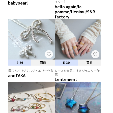
イター］
babypearl
hello again/la
pomme/Uenimu/S&R
factory
E-66
両日
E-30
両日
貴石＆オリジナルジュエリー作家
レースを金属にするジュエリー作
家
andTAKA
Lentement