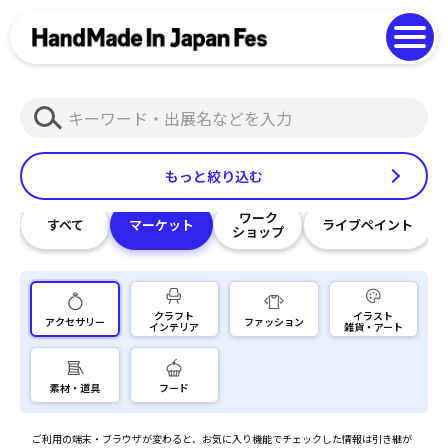
よくある質問
Photo Gallery
過去開催の様子
検
EN
中文
索
もっと絞り込む
ワーク
すべて
マーケット
ライブペイント
ショップ
クラフト
イラスト
アクセサリー
ファッション
インテリア
雑貨・アート
素材・道具
フード
ご利用の端末・ブラウザが変わると、お気に入り機能でチェックした情報は引き継が