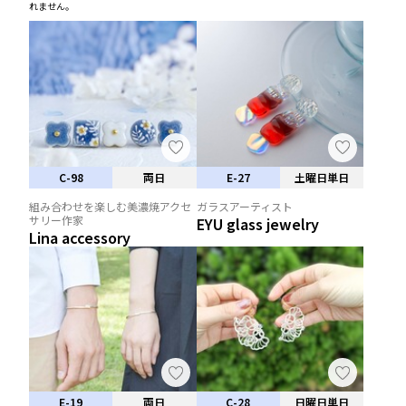
れません。
C-98
両日
E-27
土曜日単日
組み合わせを楽しむ美濃焼アクセ
ガラスアーティスト
サリー作家
EYU glass jewelry
Lina accessory
E-19
両日
C-28
日曜日単日