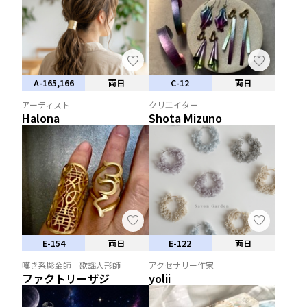
A-165,166
両日
C-12
両日
アーティスト
クリエイター
Halona
Shota Mizuno
E-154
両日
E-122
両日
嘆き系彫金師 歌謡人形師
アクセサリー作家
ファクトリーザジ
yolii