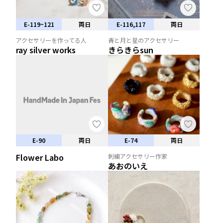
E-119~121
両日
E-116,117
両日
アクセサリーを作ってる人
青と月と星のアクセサリー
ray silver works
きらきらsun
E-90
両日
E-74
両日
Flower Labo
刺繍アクセサリー作家
あおのいえ