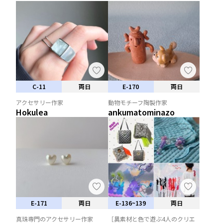
C-11
両日
E-170
両日
アクセサリー作家
動物モチーフ陶製作家
Hokulea
ankumatominazo
E-171
両日
E-136~139
両日
真珠専門のアクセサリー作家
［異素材と色で遊ぶ4人のクリエ