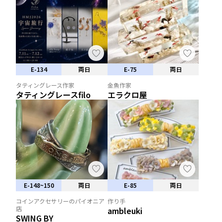
E-134
両日
E-75
両日
タティングレース作家
金魚作家
タティングレースfilo
エラクロ屋
E-148~150
両日
E-85
両日
コインアクセサリーのパイオニア
作り手
店
ambleuki
SWING BY