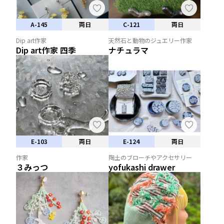
A-145
両日
C-121
両日
Dip art作家
天然石と動物のジュエリー作家
Dip art作家 四季
ナチュラマ
E-103
両日
E-124
両日
作家
陶土のブローチやアクセサリー
３みっつ
yofukashi drawer