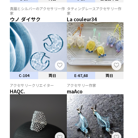
真鍮とシルバーのアクセサリー作
タティングレースアクセサリー作
家
家
ウノ ダイサク
La couleur34
C-104
両日
E-67,68
両日
アクセサリークリエイター
アクセサリー作家
HAQC.
maAco