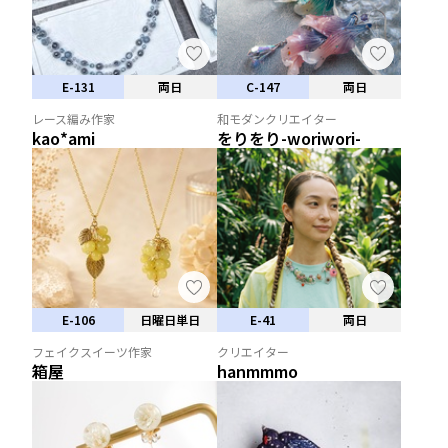
E-131
両日
C-147
両日
レース編み作家
和モダンクリエイター
kao*ami
をりをり-woriwori-
E-106
日曜日単日
E-41
両日
フェイクスイーツ作家
クリエイター
箱屋
hanmmmo