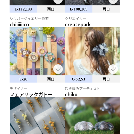
E-132,133
両日
E-108,109
両日
シルバージュエリー作家
クリエイター
chiiiiiiico
createpark
E-26
両日
C-52,53
両日
デザイナー
咲き編みアーティスト
フェアリックガトー
chiko