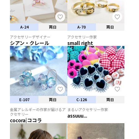
A-24
両日
A-70
両日
アクセサリーデザイナー
アクセサリー作家
シアン・クレール
small right
E-107
両日
C-126
両日
金属アレルギーの作家が届けるア
まるいアクセサリー作家
クセサリー
assuuu...
cocora|ココラ