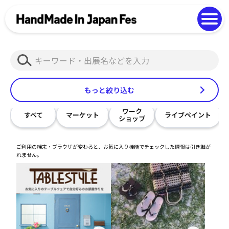
よくある質問
Photo Gallery
過去開催の様子
検
EN
中文
索
もっと絞り込む
ワーク
すべて
マーケット
ライブペイント
ショップ
ご利用の端末・ブラウザが変わると、お気に入り機能でチェックした情報は引き継が
れません。