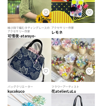
結び目で編むタティングレースの
アクセサリー作家
アクセサリー作家
レモネ
可惜夜-atarayo-
バッグクリエーター
フラワーアーティスト
kucokuco
花atelierLuLu