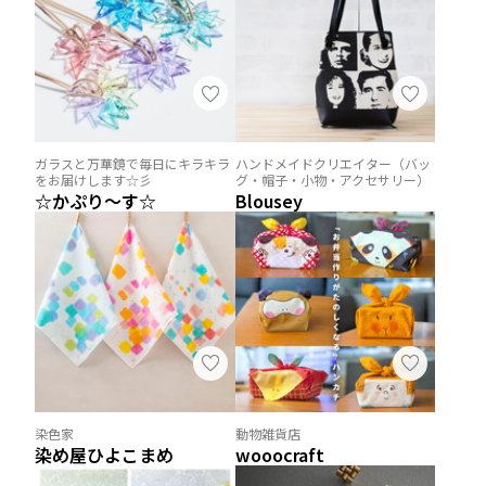
ガラスと万華鏡で毎日にキラキラ
ハンドメイドクリエイター（バッ
をお届けします☆彡
グ・帽子・小物・アクセサリー）
☆かぷり～す☆
Blousey
染色家
動物雑貨店
染め屋ひよこまめ
wooocraft