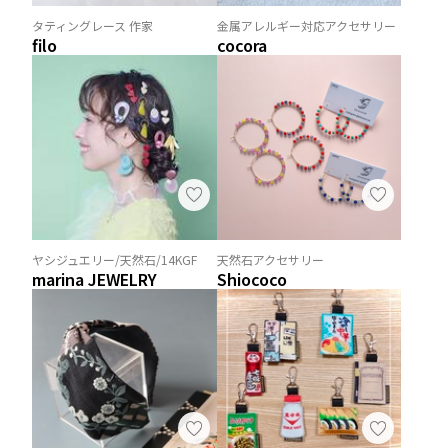
タティングレース 作家
金属アレルギー対応アクセサリー
filo
cocora
ヤシジュエリー/天然石/14KGF
天然石アクセサリー
marina JEWELRY
Shiococo