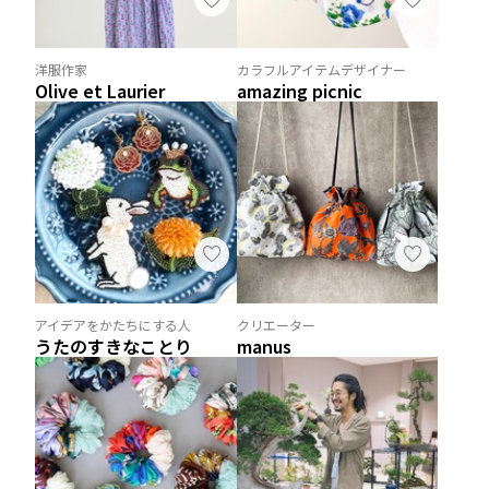
洋服作家
カラフルアイテムデザイナー
Olive et Laurier
amazing picnic
アイデアをかたちにする人
クリエーター
うたのすきなことり
manus