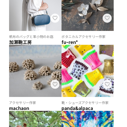
帆布のバッグと革小物のお店
ボタニカルアクセサリー作家
加瀬鞄工房
fu~ren*
アクセサリー作家
靴・シューズアクセサリー作家
machaon
panda&alpaca