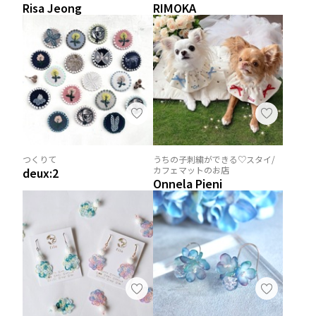
Risa Jeong
RIMOKA
つくりて
うちの子刺繍ができる♡スタイ/
カフェマットのお店
deux:2
Onnela Pieni