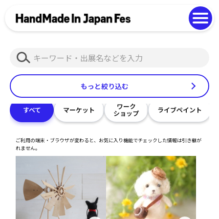
よくある質問
Photo Gallery
過去開催の様子
検
EN
中文
索
もっと絞り込む
ワーク
すべて
マーケット
ライブペイント
ショップ
ご利用の端末・ブラウザが変わると、お気に入り機能でチェックした情報は引き継が
れません。