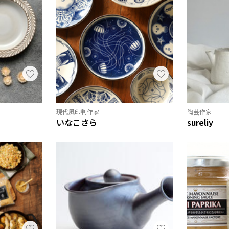
現代風印判作家
陶芸作家
いなこさら
sureliy