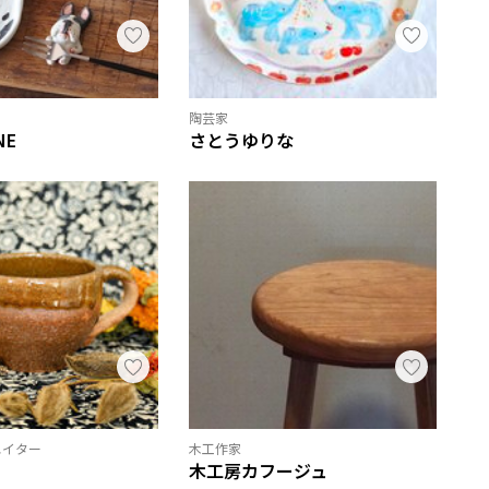
陶芸家
NE
さとうゆりな
エイター
木工作家
木工房カフージュ