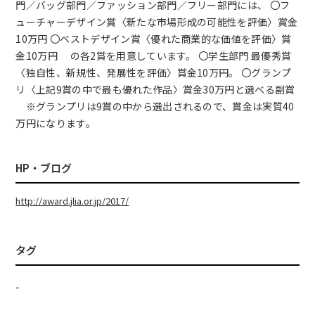
門／バッグ部門／ファッション部門／フリー部門には、 〇フ
ューチャーデザイン賞〈新たな市場形成の可能性を評価〉賞金
10万円 〇ベストデザイン賞〈優れた商業的な価値を評価〉賞
金10万円 の各2賞を用意しています。 〇学生部門 最優秀賞
〈独自性、新規性、発展性を評価〉賞金10万円。 〇グランプ
リ〈上記9賞の中で最も優れた作品〉賞金30万円と選べる副賞
※グランプリは9賞の中から選出されるので、賞金は実質40
万円になります。
HP・ブログ
http://award.jlia.or.jp/2017/
タグ
-