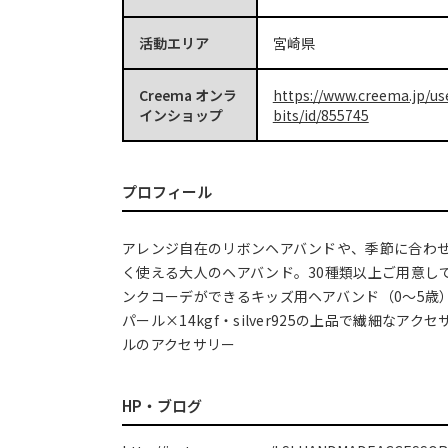
活動エリア
宮崎県
Creema オンラ
https://www.creema.jp/us
インショップ
bits/id/855745
プロフィール
アレンジ自在のリボンヘアバンドや、季節に合わ
く使える大人のヘアバンド。30種類以上ご用意し
ンクコーデができるキッズ用ヘアバンド（0〜5歳
パール×14kgf・silver925の上品で繊細なア
ルのアクセサリー
HP・ブログ