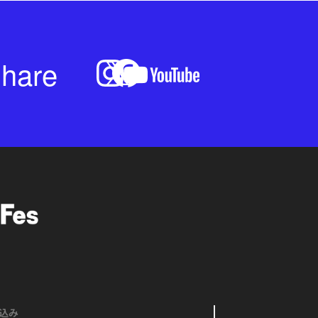
hare
込み