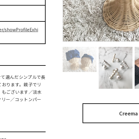
er/showProfileExhi
せて選んだシンプルで長
ております。親子でリ
）もございます／淡水
クセサリー／コットンパー
Cree