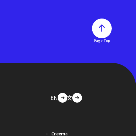
Page Top
EN
中文
Creema