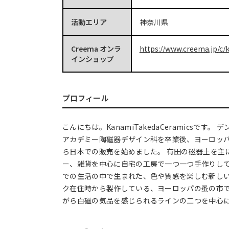
活動エリア
神奈川県
Creema オンラ
https://www.creema.jp/c/k
インショップ
プロフィール
こんにちは。KanamiTakedaCeramicsです。
アカデミー陶磁器デザイン科を卒業後、ヨーロッ
ら日本での販売を始めました。 有田の磁器土を主
ー、雑貨を中心に自宅の工房で一つ一つ手作りして
での生活の中で生まれた、色や質感を楽しむ新しい
ク在住時から製作している、ヨーロッパの蚤の市
がら白磁の気品を感じられるラインの二つを中心