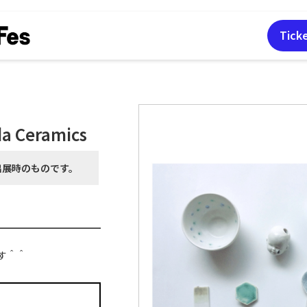
Tick
a Ceramics
出展時の
ものです。
す＾＾