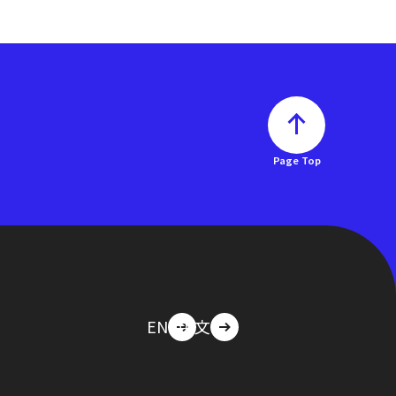
Page Top
EN
中文