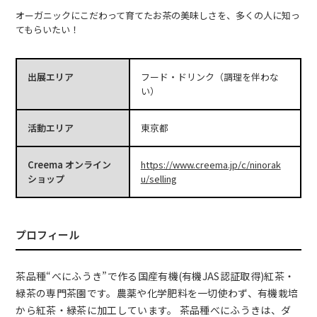
オーガニックにこだわって育てたお茶の美味しさを、多くの人に知っ
てもらいたい！
出展エリア
フード・ドリンク（調理を伴わな
い）
活動エリア
東京都
Creema オンライン
https://www.creema.jp/c/ninorak
ショップ
u/selling
プロフィール
茶品種“べにふうき”で作る国産有機(有機JAS認証取得)紅茶・
緑茶の専門茶園です。農薬や化学肥料を一切使わず、有機栽培
から紅茶・緑茶に加工しています。 茶品種べにふうきは、ダ