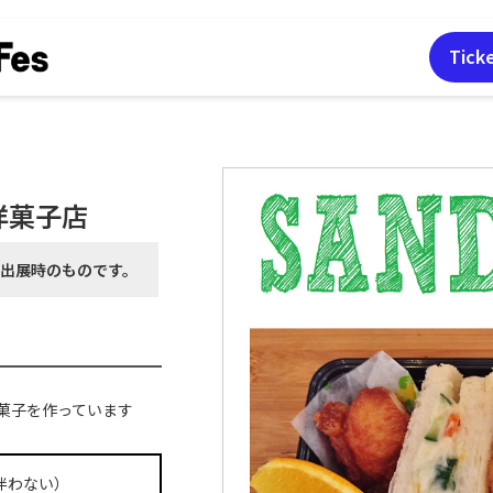
Tick
洋菓子店
月出展時の
ものです。
菓子を作っています
伴わない）