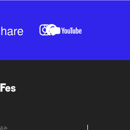
hare
込み