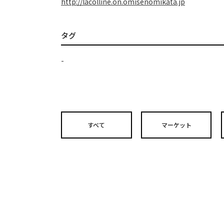
http://lacolline.on.omisenomikata.jp
タグ
-
すべて
マーケット