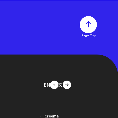
Page Top
EN
中文
Creema