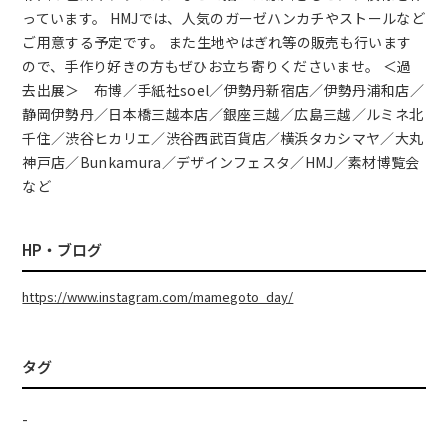
っています。 HMJでは、人気のガーゼハンカチやストールなど
ご用意する予定です。 また生地やはぎれ等の販売も行います
ので、手作り好きの方もぜひお立ち寄りくださいませ。 ＜過
去出展＞ 布博／手紙社soel／伊勢丹新宿店／伊勢丹浦和店／
静岡伊勢丹／日本橋三越本店／銀座三越／広島三越／ルミネ北
千住／渋谷ヒカリエ／渋谷西武百貨店／横浜タカシマヤ／大丸
神戸店／Bunkamura／デザインフェスタ／HMJ／素材博覧会
など
HP・ブログ
https://www.instagram.com/mamegoto_day/
タグ
-