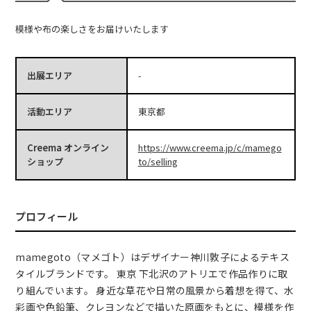
模様や布の楽しさをお届けいたします
出展エリア
-
活動エリア
東京都
Creema オンライン
https://www.creema.jp/c/mamego
ショップ
to/selling
プロフィール
mamegoto（マメゴト）はデザイナー神川敦子によるテキス
タイルブランドです。 東京 下北沢のアトリエで作品作りに取
り組んでいます。 身近な草花や日常の風景から着想を得て、水
彩画や色鉛筆、クレヨンなどで描いた原画をもとに、模様を作