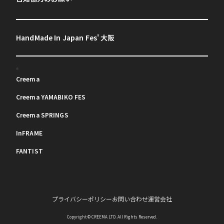
HandMade In Japan Fes' 大阪
Creema
Creema YAMABIKO FES
Creema SPRINGS
InFRAME
FANTIST
プライバシーポリシー
お問い合わせ
運営会社
Copyright © CREEMA LTD. All Rights Reserved.