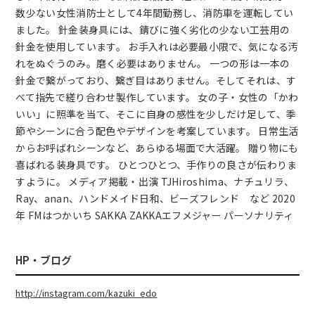
数少ない女性消防士として4年間勤務し、消防車を運転してい
ました。 針金装身具には、錆びに強く劣化の少ない工芸用の
針金を使用しています。 お手入れは必要最小限で、気になる汚
れをぬぐうのみ。磨く必要はありません。 一つの形は一本の
針金で繋がっており、繋ぎ目はありません。そしてそれは、す
べて指先で縒り合わせ製作しています。 女の子・女性の「かわ
いい」に照準を当て、そこに自身の感性を少しだけ足して、季
節やシーンに合う配色やデザインを考案しています。 日常生活
からお呼ばれシーンなど、あらゆる場面で大活躍。 贈り物にも
喜ばれる装身具です。 ひとつひとつ、手作りの良さが伝わりま
すように。 メディア掲載・出演 TJHiroshima、ナチュリラ、
Ray、anan、ハンドメイド日和、ビーズフレンド など 2020
年 FMはつかいち SAKKA ZAKKAエフメジャー パーソナリティ
HP・ブログ
http://instagram.com/kazuki_edo