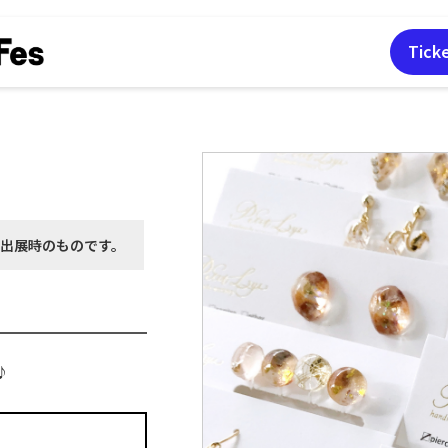
Tick
月出展時の
ものです。
♪