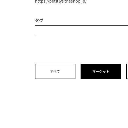
https://petitlys.theshop.jp/
タグ
-
すべて
マーケット