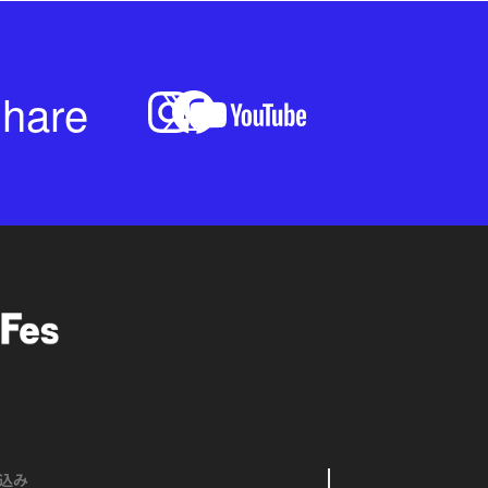
hare
込み