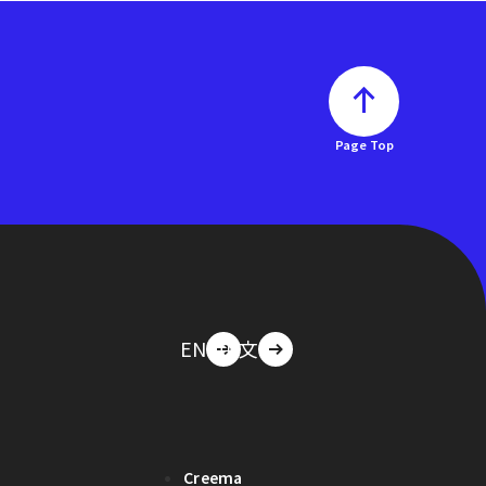
Page Top
EN
中文
Creema