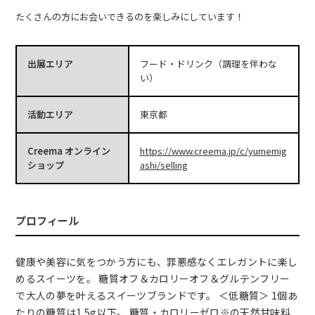
たくさんの方にお会いできるのを楽しみにしています！
出展エリア
フード・ドリンク（調理を伴わな
い）
活動エリア
東京都
Creema オンライン
https://www.creema.jp/c/yumemig
ショップ
ashi/selling
プロフィール
健康や美容に気をつかう方にも、罪悪感なくエレガントに楽し
めるスイーツを。 糖質オフ＆カロリーオフ＆グルテンフリー
で大人の夢を叶えるスイーツブランドです。 ＜低糖質＞ 1個あ
たりの糖質は1.5g以下。 糖質・カロリーゼロ※の天然甘味料