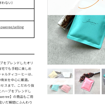
伴わない）
loweree/selling
ーブをブレンドしたオリ
自宅でも手軽に楽しめ
シャルティコーヒーは、
中南米を中心に厳選。
ロセスまで、こだわり抜
にハーブをブレンドし
weree】の商品もご用
を注いだ瞬間にふんわり