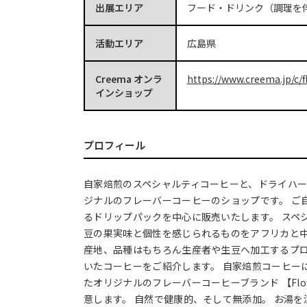
出展エリア
フード・ドリンク（調理を
活動エリア
広島県
Creema オンラ
https://www.creema.jp/c/f
インショップ
プロフィール
自家焙煎のスペシャルティコーヒーと、ドライハ
ジナルのフレーバーコーヒーのショップです。 ご
るドリップパックを中心に販売いたします。 スペ
豆の果実味と個性を感じられるものをアフリカと
産地、品種はもちろん生産者や生豆へ加工するプ
いたコーヒーをご紹介します。 自家焙煎コーヒー
たオリジナルのフレーバーコーヒーブランド 【Flo
意します。 自然で健康的、そして無添加。 お湯