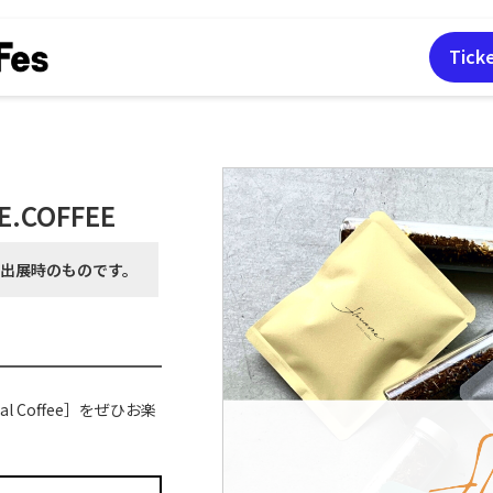
Tick
UE.COFFEE
月出展時の
ものです。
 Coffee］をぜひお楽