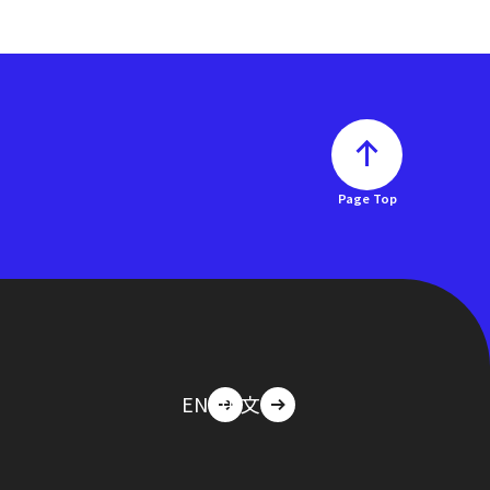
Page Top
EN
中文