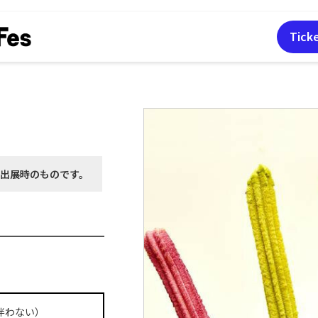
Tick
月出展時の
ものです。
伴わない）