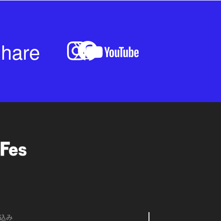
hare
込み