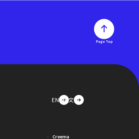
Page Top
EN
中文
Creema