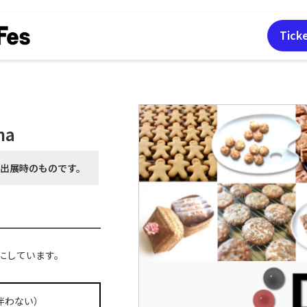
Tick
ma
月出展時の
ものです。
にしています。
伴わない）