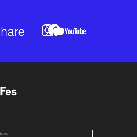
hare
込み