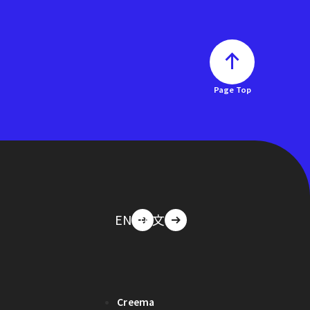
Page Top
EN
中文
Creema