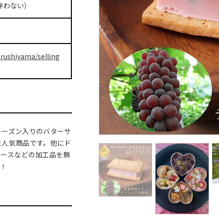
伴わない）
urushiyama/selling
レーズン入りのバターサ
た人気商品です。他にド
ソースなどの加工品を無
め！