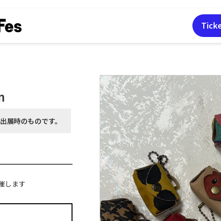
Tick
n
月出展時の
ものです。
催します