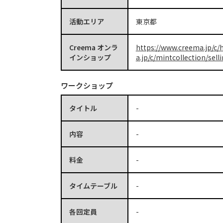
活動エリア
東京都
Creema オンラ
https://www.creema.jp/c/
インショップ
a.jp/c/mintcollection/sell
ワークショップ
タイトル
-
内容
-
料金
-
タイムテーブル
-
各回定員
-