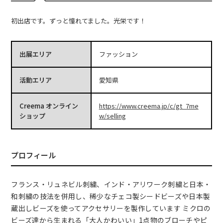
初出店です。ずっと憧れてました。光栄です！
出展エリア
ファッション
活動エリア
愛知県
Creema オンライン
https://www.creema.jp/c/gt_7me
ショップ
w/selling
プロフィール
フランス・リュネビル刺繍、インド・アリワーク刺繍と日本・
和刺繍の技法を併用し、稀少なチェコ製シードビーズや日本製
蔵出しビーズを使ってアクセサリーを製作しています ミクロの
ビーズ達から生まれる「大人かわいい」1点物のブローチやピ