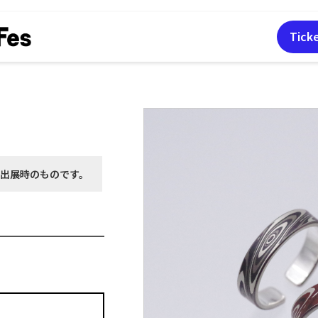
Tick
月出展時の
ものです。