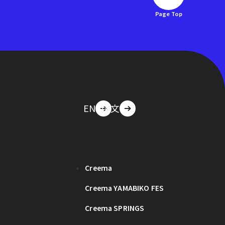
Page Top
EN
中文
Creema
Creema YAMABIKO FES
Creema SPRINGS