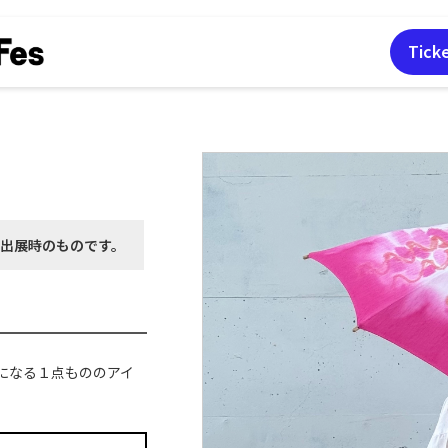
Tick
月出展時の
ものです。
になる１点もののアイ