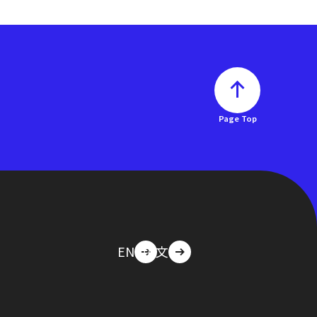
Page Top
EN
中文