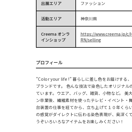
出展エリア
ファッション
活動エリア
神奈川県
Creema オンラ
https://www.creema.jp/
インショップ
RN/selling
プロフィール
”Color your life !” 暮らしに差し色をお届
ブランドです。 色んな技法で染色したオリジナル
ています。ウエア、バッグ、雑貨、小物など。 美
ン卒業後、繊維素材を使ったテレビ・イベント・
台装置の仕事を経てから、立ち上げて１０年くらい
の感覚がダイレクトに伝わる染色表現が、奥深くて
うぞいろいろなアイテムをお楽しみください！