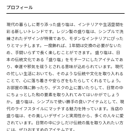
プロフィール
現代の暮らしに寄り添った盛り塩は、インテリアや生活空間を
彩る新しいトレンドです。レジン製の盛り塩は、シンプルで洗
練されたデザインが特徴であり、モダンなインテリアにぴった
りとマッチします。一度飾れば、1年間は交換の必要がないた
め、手間いらずで長く楽しむことができます。 盛り塩は、日
本の伝統文化である「盛り塩」をモチーフにしたアイテムであ
り、幸運や邪気を祓うとされる意味が込められています。現代
の忙しい生活においても、そのような伝統や文化を取り入れる
ことで、心に落ち着きや安らぎをもたらしてくれるでしょう。
お部屋の隅に飾ったり、デスクの上に置いたりして、日常の中
にちょっとした和の要素を取り入れてみてはいかがでしょう
か。 盛り塩は、シンプルで使い勝手の良いアイテムとして、現
代のライフスタイルにマッチする魅力を持っています。当店の
盛り塩は、その美しいデザインと実用性から、多くの人々に愛
されています。日常の中に少しだけ伝統の風を取り入れたい方
には、ぜひおすすめのアイテムです。