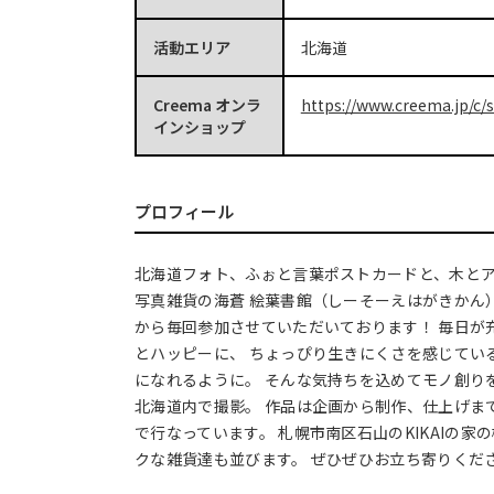
活動エリア
北海道
Creema オンラ
https://www.creema.jp/c/
インショップ
プロフィール
北海道フォト、ふぉと言葉ポストカードと、木と
写真雑貨の海蒼 絵葉書館（しーそーえはがきかん）
から毎回参加させていただいております！ 毎日が
とハッピーに、 ちょっぴり生きにくさを感じてい
になれるように。 そんな気持ちを込めてモノ創り
北海道内で撮影。 作品は企画から制作、仕上げま
で行なっています。 札幌市南区石山のKIKAIの家
クな雑貨達も並びます。 ぜひぜひお立ち寄りくだ