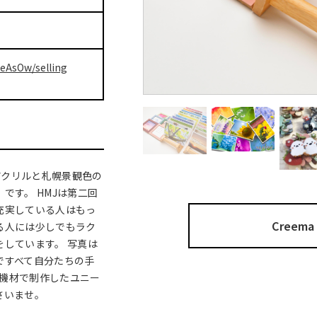
seAsOw/selling
アクリルと札幌景観色の
です。 HMJは第二回
充実している人はもっ
Cree
る人には少しでもラク
をしています。 写真は
ですべて自分たちの手
の機材で制作したユニー
さいませ。