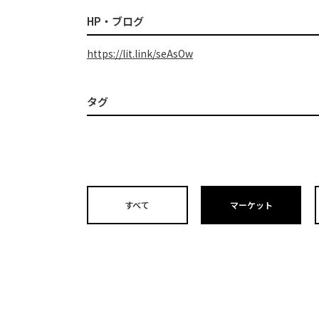
HP・ブログ
https://lit.link/seAsOw
タグ
すべて
マーケット