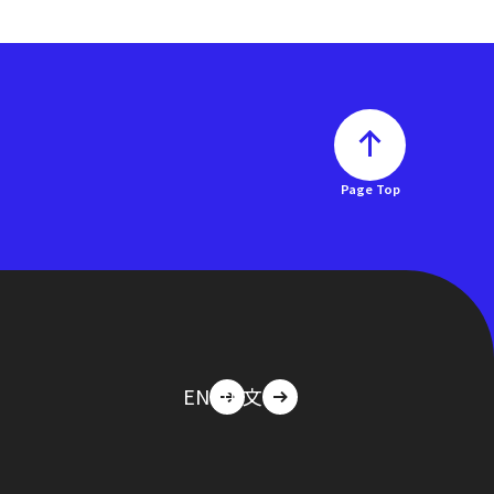
Page Top
EN
中文