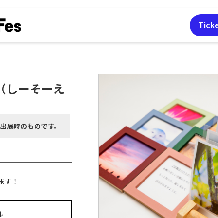
Tick
（しーそーえ
月出展時の
ものです。
ます！
ル