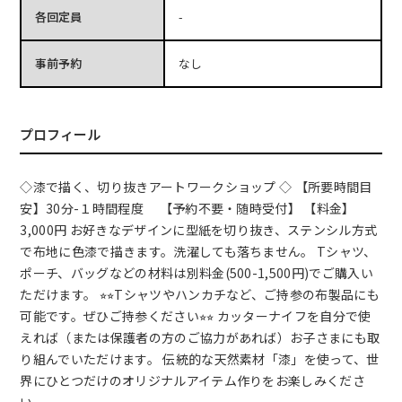
各回定員
-
事前予約
なし
プロフィール
◇漆で描く、切り抜きアートワークショップ ◇ 【所要時間目
安】30分-１時間程度 【予約不要・随時受付】 【料金】
3,000円 お好きなデザインに型紙を切り抜き、ステンシル方式
で布地に色漆で描きます。洗濯しても落ちません。 Tシャツ、
ポーチ、バッグなどの材料は別料金(500-1,500円)でご購入い
ただけます。 ⭐︎⭐︎Tシャツやハンカチなど、ご持参の布製品にも
可能です。ぜひご持参ください⭐︎⭐︎ カッターナイフを自分で使
えれば（または保護者の方のご協力があれば）お子さまにも取
り組んでいただけます。 伝統的な天然素材「漆」を使って、世
界にひとつだけのオリジナルアイテム作りをお楽しみくださ