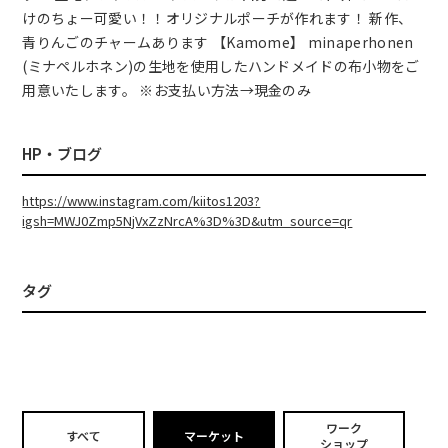
けのちょー可愛い！！オリジナルポーチが作れます！ 新作、
青りんごのチャームあります 【Kamome】 minaperhonen
(ミナペルホネン)の生地を使用したハンドメイドの布小物をご
用意いたします。 ※お支払い方法→現金のみ
HP・ブログ
https://www.instagram.com/kiitos1203?
igsh=MWJ0Zmp5NjVxZzNrcA%3D%3D&utm_source=qr
タグ
ワーク
すべて
マーケット
ショップ