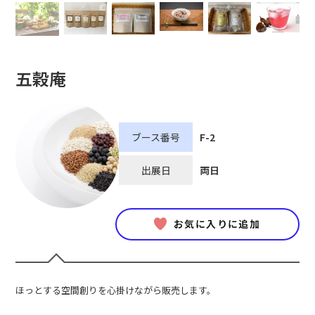
五穀庵
ブース番号
F-2
出展日
両日
お気に入りに追加
ほっとする空間創りを心掛けながら販売します。