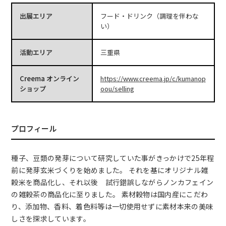
出展エリア
フード・ドリンク（調理を伴わな
い）
活動エリア
三重県
Creema オンライン
https://www.creema.jp/c/kumanop
ショップ
oou/selling
プロフィール
種子、豆類の発芽について研究していた事がきっかけで25年程
前に発芽玄米づくりを始めました。 それを基にオリジナル雑
穀米を商品化し、それ以後 試行錯誤しながらノンカフェイン
の雑穀茶の商品化に至りました。 素材穀物は国内産にこだわ
り、添加物、香料、着色料等は一切使用せずに素材本来の美味
しさを探求しています。