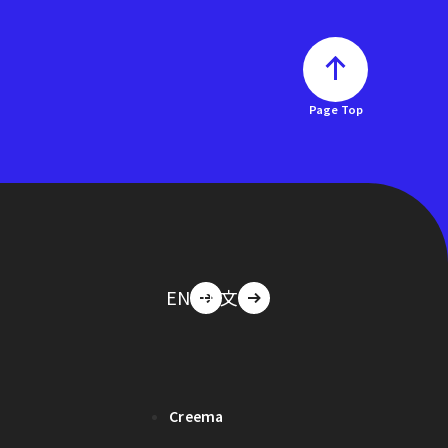
Page Top
EN
中文
Creema