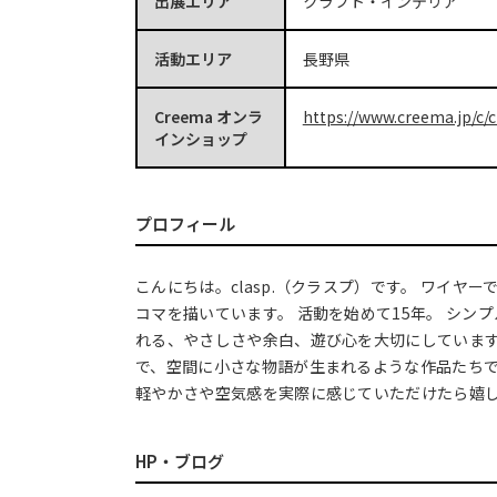
出展エリア
クラフト・インテリア
活動エリア
長野県
Creema オンラ
https://www.creema.jp/c/c
インショップ
プロフィール
こんにちは。clasp.（クラスプ）です。 ワイヤ
コマを描いています。 活動を始めて15年。 シン
れる、やさしさや余白、遊び心を大切にしています
で、空間に小さな物語が生まれるような作品たちで
軽やかさや空気感を実際に感じていただけたら嬉
HP・ブログ