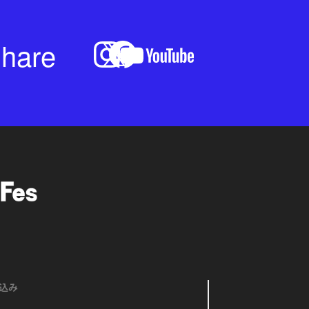
hare
込み