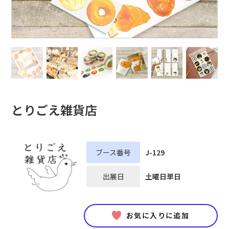
とりごえ雑貨店
ブース番号
J-129
出展日
土曜日単日
お気に入りに追加