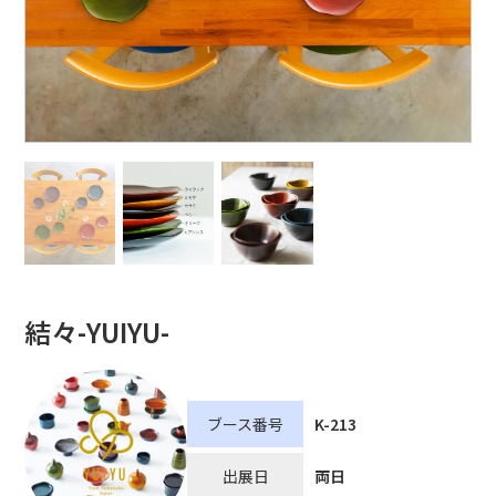
結々-YUIYU-
ブース番号
K-213
出展日
両日