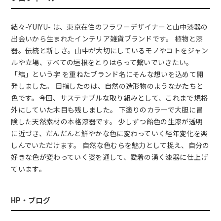
結々-YUIYU- は、東京在住のフラワーデザイナーと山中漆器の
出会いから生まれたインテリア雑貨ブランドです。 植物と漆
器。伝統と新しさ。山中が大切にしているモノやコトをジャン
ルや立場、すべての垣根をとりはらって繋いでいきたい。
「結」という字 を重ねたブランド名にそんな想いを込めて開
発しました。 目指したのは、自然の造形物のようなかたちと
色です。今回、サステナブルな取り組みとして、これまで規格
外にしていた木目も残しました。 下塗りのカラーで大胆に冒
険した天然素材の本格漆器です。 少しずつ飴色の生漆が透明
に近づき、だんだんと鮮やかな色に変わっていく経年変化を楽
しんでいただけます。 自然な色むらを魅力として捉え、自分の
好きな色が変わっていく姿を通して、愛着の湧く漆器に仕上げ
ています。
HP・ブログ