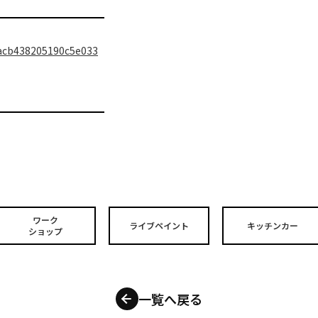
acb438205190c5e033
ワーク
ライブペイント
キッチンカー
ショップ
一覧へ戻る