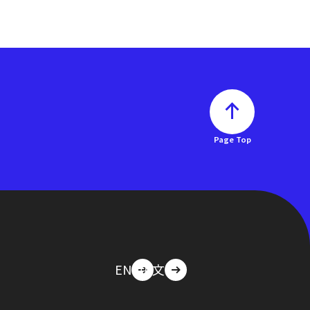
Page Top
EN
中文