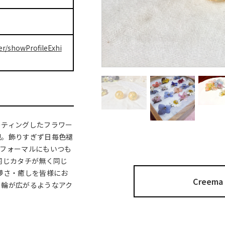
er/showProfileExhi
ーティングしたフラワー
現。飾りすぎず日毎色褪
、フォーマルにもいつも
同じカタチが無く同じ
儚さ・癒しを皆様にお
Cree
まの輪が広がるようなアク