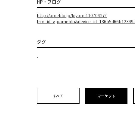
HP・ブログ
http://ameblo.jp/kiyomi11070427?
frm_id=v.jpameblo&device_id=136b5d66b12349
タグ
-
すべて
マーケット