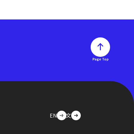
Page Top
EN
中文