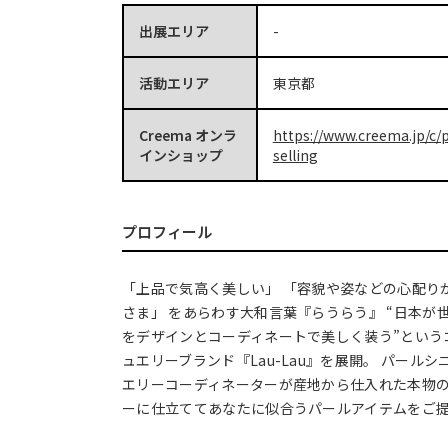
出展エリア
-
活動エリア
東京都
Creema オンラ
https://www.creema.jp/c/p
インショップ
selling
プロフィール
「上品で気高く美しい」 「容貌や姿などの心配り
さま」 をあらわす大和言葉『らうらう』 “日本が
をデザインとコーディネートで美しく装う”という
ュエリーブランド『Lau-Lau』を展開。 パール
エリーコーディネーターが産地から仕入れた本物
ーに仕立ててあなたに似合うパールアイテムをご