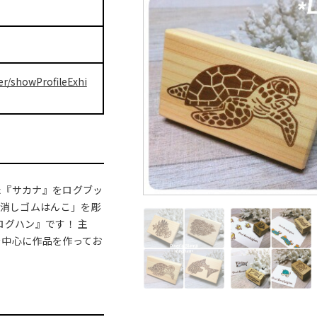
er/showProfileExhi
た『サカナ』をログブッ
「消しゴムはんこ」を彫
ログハン』です！ 主
を中心に作品を作ってお