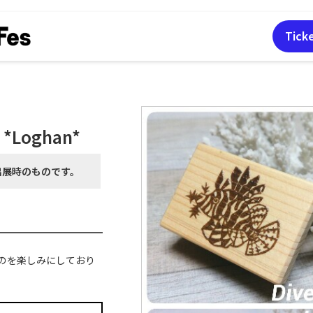
Tick
p *Loghan*
出展時の
ものです。
のを楽しみにしており