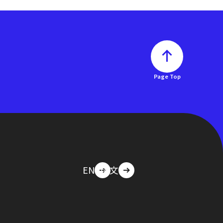
Page Top
EN
中文