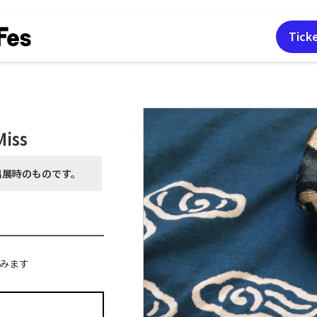
Tick
iss
出展時の
ものです。
挑みます