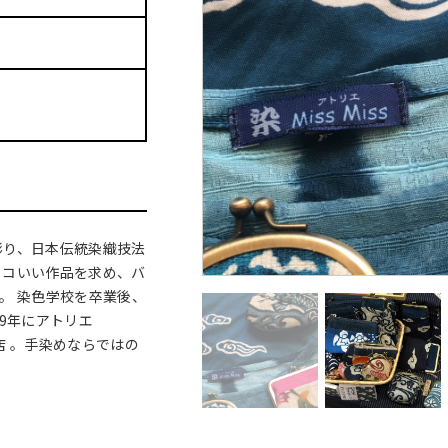
彫り、日本伝統染織技法
ッコいい作品を求め、バ
。 染色学校を卒業後、
9年にアトリエ
出店 。手染めならではの