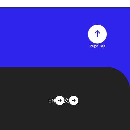
Page Top
EN
中文