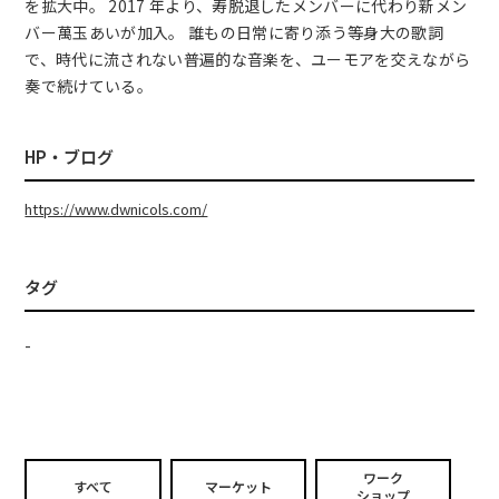
を拡大中。 2017 年より、寿脱退したメンバーに代わり新メン
バー萬玉あいが加入。 誰もの日常に寄り添う等身大の歌詞
で、時代に流されない普遍的な音楽を、ユーモアを交えながら
奏で続けている。
HP・ブログ
https://www.dwnicols.com/
タグ
-
ワーク
すべて
マーケット
ショップ