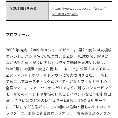
YOUTUBEをみる
https://www.youtube.com/watch?
v=_BtaLvMqVoU
プロフィール
2005 年結成、2009 年メジャーデビュー。 男2・女2の4人編成
のバンド。バンド名はC.W.ニコル氏公認。 結成以来、緩やか
ながらも右肩上がりに少しずつライブ動員数を増やし続け、
昨年9月には横浜・大さん橋ホールにて単独公演「スマイルフ
ェスティバル」をソールドアウトにて大成功させた。 一転し
て秋にはアコースティック編成にて小さなカフェなどを中心に
全国ツアー。 ツアーやフェスだけでなく、地方のショッピング
モールでのイベントや地域の町おこしイベントなどへも多数出
演。 さらにはラジオのレギュラー番組や、TVの番組テーマ
曲、CM 曲なども手がけ、 その幅広い活動と親しみやすいキャ
ラクターで、まさに老若男女、ファミリー層も巻き込みファン