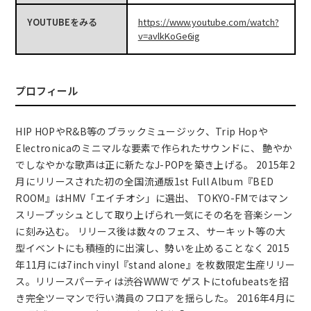
YOUTUBEをみる
https://www.youtube.com/watch?
v=avlkKoGe6ig
プロフィール
HIP HOPやR&B等のブラックミュージック、Trip Hopや
Electronicaのミニマルな要素で作られたサウンドに、 艶やか
でしなやかな歌声は正に新たなJ-POPを築き上げる。 2015年2
月にリリースされた初の全国流通版1st Full Album『BED
ROOM』はHMV「エイチオシ」に選出、 TOKYO-FMではマン
スリープッシュとして取り上げられ一気にその名を音楽シーン
に刻み込む。 リリース後は数々のフェス、サーキット等の大
型イベントにも積極的に出演し、勢いを止めることなく 2015
年11月には7inch vinyl『stand alone』を枚数限定生産リリー
ス。リリースパーティは渋谷WWWで ゲストにtofubeatsを招
き完全ツーマンで行い満員のフロアを揺らした。 2016年4月に