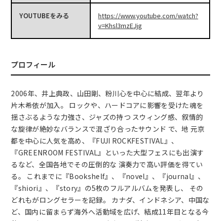
YOUTUBEをみる
https://www.youtube.com/watch?
v=Khsl3mzEJjg
プロフィール
2006年、井上典政、山田剛、粉川心を中心に結成、翌年より
片木希依が加入。 ロックや、ハードコアに影響を受けた魂を
揺さぶるような力強さ、ジャズの持つ スウィング感、叙情的
な旋律が絶妙なバランスで混ざり合ったサウンド で、地 元京
都を中心に人気を高め、『FUJI ROCKFESTIVAL』、
『GREENROOM FESTIVAL』といった大型フェスにも出演す
るなど、全国各地でその圧倒的な 演奏力で高い評価を得てい
る。 これまでに『Bookshelf』、『novel』、『journal』、
『shiori』、『story』の5枚のフルアルバムを発表し、 その
どれもがロングセラーを記録。 カナダ、インドネシア、中国な
ど、国内に留まらず海外へ活動域を広げ、結成11年目となる今