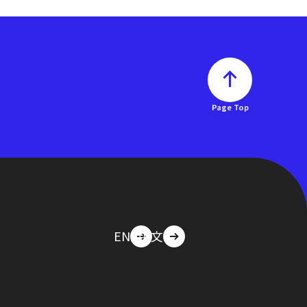
Page Top
EN
中文