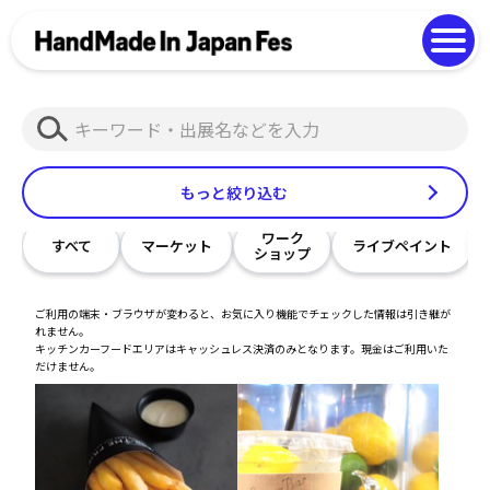
よくある質問
Photo Gallery
過去開催の様子
検
EN
中文
索
もっと絞り込む
ワーク
すべて
マーケット
ライブペイント
ショップ
ご利用の端末・ブラウザが変わると、お気に入り機能でチェックした情報は引き継が
れません。
キッチンカーフードエリアはキャッシュレス決済のみとなります。現金はご利用いた
だけません。