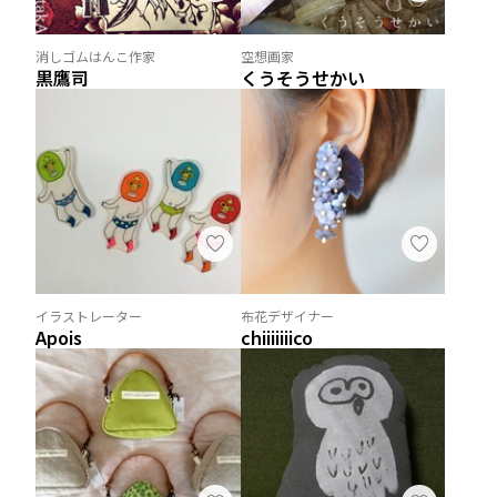
消しゴムはんこ作家
空想画家
黒鷹司
くうそうせかい
イラストレーター
布花デザイナー
Apois
chiiiiiiico