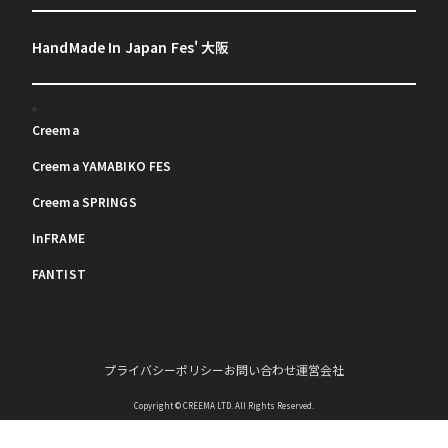
HandMade In Japan Fes' 大阪
Creema
Creema YAMABIKO FES
Creema SPRINGS
InFRAME
FANTIST
プライバシーポリシー
お問い合わせ
運営会社
Copyright © CREEMA LTD. All Rights Reserved.