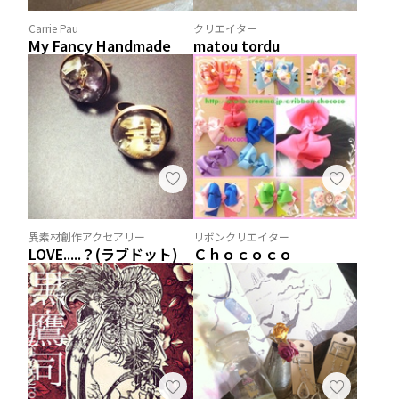
Carrie Pau
クリエイター
My Fancy Handmade
matou tordu
異素材創作アクセアリー
リボンクリエイター
LOVE.....？(ラブドット)
Ｃｈｏｃｏｃｏ