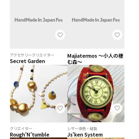
Majiatermos ～小人の棲
アクセサリークリエイター
Secret Garden
む森～
クリエイター
レザー染色・縫製
Rough'N'tumble
Js'ken System