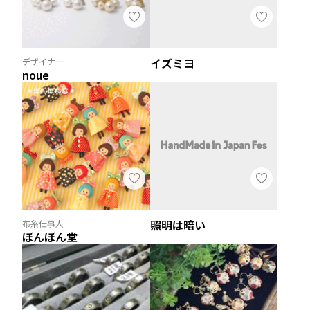
イズミヨ
デザイナー
noue
照明は暗い
布糸仕事人
ぼんぼん堂