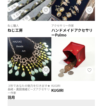
ねじ職人
アクセサリー作家
ねじ工房
ハンドメイドアクセサリ
ーPulmo
３秒であなたの魅力を引き出す★
KUGIRI
長崎・異国情緒ビーズアクセサリ
KUGIRI
ー作家
羽月