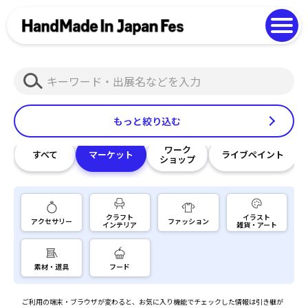
よくある質問
Photo Gallery
過去開催の様子
検
索
もっと絞り込む
ワーク
すべて
マーケット
ライブペイント
ショップ
クラフト
イラスト
アクセサリー
ファッション
インテリア
雑貨・アート
素材・道具
フード
ご利用の端末・ブラウザが変わると、お気に入り機能でチェックした情報は引き継が