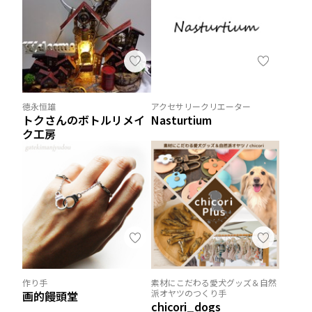
徳永恒雄
アクセサリークリエーター
トクさんのボトルリメイ
Nasturtium
ク工房
作り手
素材にこだわる愛犬グッズ＆自然
派オヤツのつくり手
画的饅頭堂
chicori_dogs