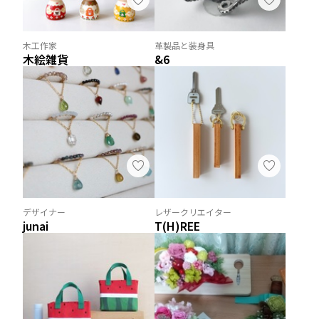
木工作家
革製品と装身具
木絵雑貨
&6
デザイナー
レザークリエイター
junai
T(H)REE