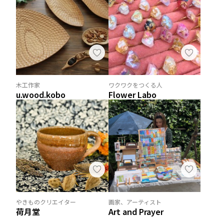
木工作家
ワクワクをつくる人
u.wood.kobo
Flower Labo
やきものクリエイター
画家、アーティスト
荷月堂
Art and Prayer