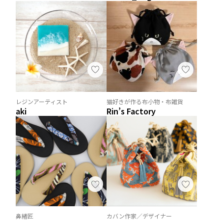
レジンアーティスト
猫好きが作る布小物・布雑貨
aki
Rin’s Factory
鼻緒匠
カバン作家／デザイナー