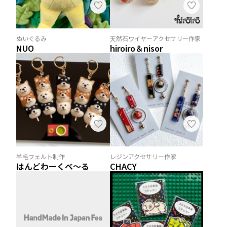
ぬいぐるみ
天然石ワイヤーアクセサリー作家
NUO
hiroiro＆nisor
羊毛フェルト制作
レジンアクセサリー作家
はんどわーくべ～る
CHACY