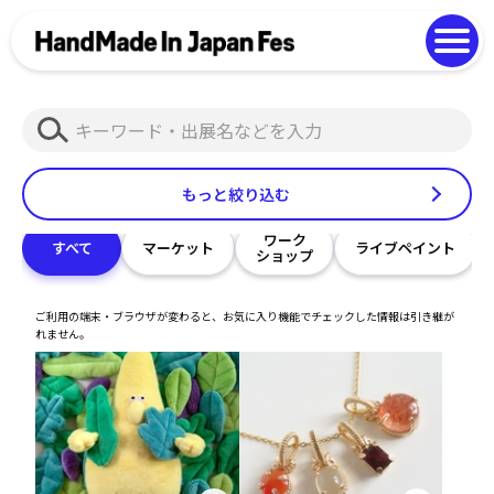
よくある質問
Photo Gallery
過去開催の様子
検
EN
中文
索
もっと絞り込む
ワーク
すべて
マーケット
ライブペイント
ショップ
ご利用の端末・ブラウザが変わると、お気に入り機能でチェックした情報は引き継が
れません。