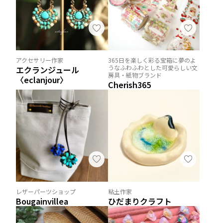
アクセサリー作家
365日を楽しく彩る宝箱に夢のよ
うなふわふわとした可愛らしい文
エクランジュール
房具・紙物ブランド
〈eclanjour〉
Cherish365
レザーパーツショップ
粘土作家
Bougainvillea
ひだまりクラフト