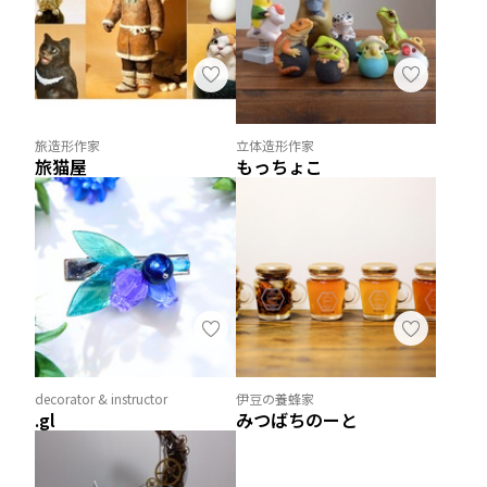
旅造形作家
立体造形作家
旅猫屋
もっちょこ
decorator & instructor
伊豆の養蜂家
.gl
みつばちのーと