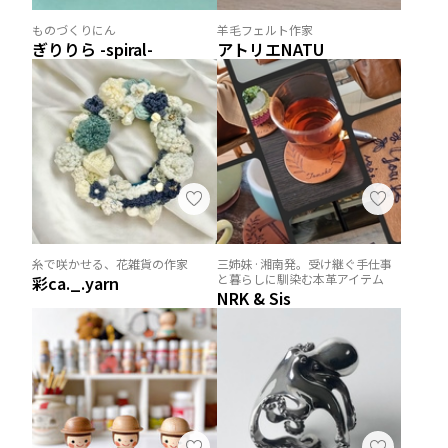
ものづくりにん
羊毛フェルト作家
ぎりりら -spiral-
アトリエNATU
糸で咲かせる、花雑貨の作家
三姉妹·湘南発。受け継ぐ手仕事
と暮らしに馴染む本革アイテム
彩ca._.yarn
NRK & Sis