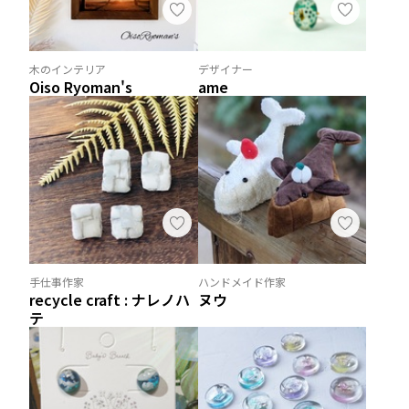
木のインテリア
デザイナー
Oiso Ryoman's
ame
手仕事作家
ハンドメイド作家
recycle craft : ナレノハ
ヌウ
テ