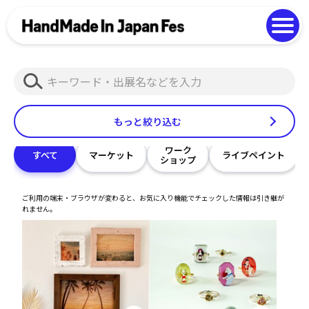
よくある質問
Photo Gallery
過去開催の様子
検
EN
中文
索
もっと絞り込む
ワーク
すべて
マーケット
ライブペイント
ショップ
ご利用の端末・ブラウザが変わると、お気に入り機能でチェックした情報は引き継が
れません。