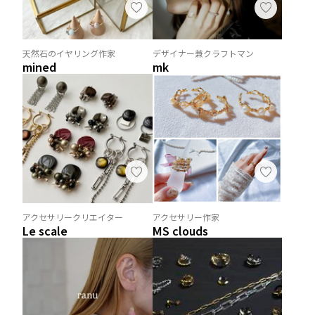
天然石のイヤリング作家
デザイナー兼クラフトマン
mined
mk
アクセサリークリエイター
アクセサリー作家
Le scale
MS clouds