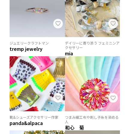
ジュエリークラフトマン
デイリーに寄り添う フェミニンア
クセサリー
tremp jewelry
mia
靴&シューズアクセサリー作家
つまみ細工布や刺し子糸を染める
人
panda&alpaca
和心 菊