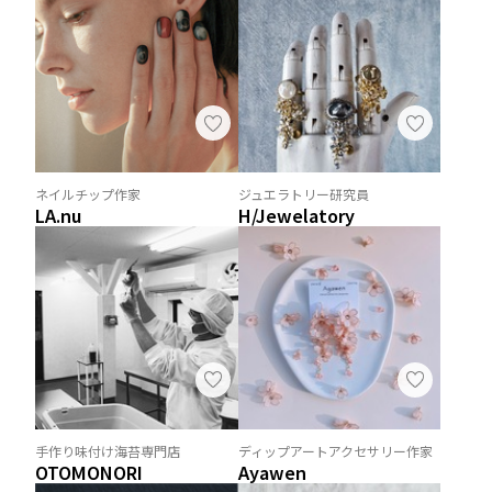
ネイルチップ作家
ジュエラトリー研究員
LA.nu
H/Jewelatory
手作り味付け海苔専門店
ディップアートアクセサリー作家
OTOMONORI
Ayawen