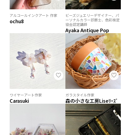
アルコールインクアート 作家
ビーズジュエリーデザイナー、パ
ーソナルカラー診断士、色彩検定
ochu8
協会認定講師
Ayaka Antique Pop
ワイヤーアート作家
ガラスタイル作家
Carasuki
森の小さな工房Liseﾘｰｽﾞ