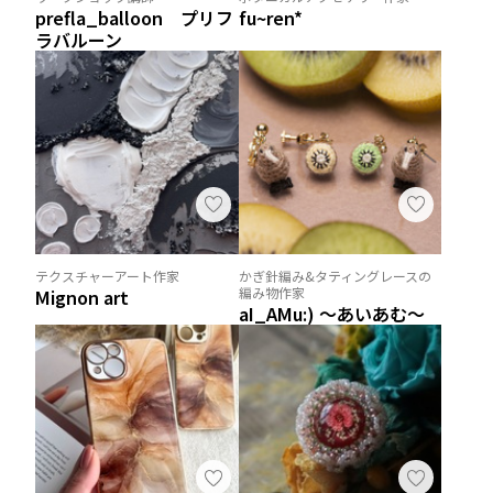
prefla_balloon プリフ
fu~ren*
ラバルーン
テクスチャーアート作家
かぎ針編み&タティングレースの
編み物作家
Mignon art
aI_AMu:) 〜あいあむ〜