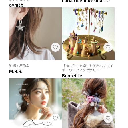
Lana OceanResinart.J
aymtb
沖縄 / 星作家
「推し色」で楽しむ天然石 / ワイ
ヤーワークアクセサリー
M.R.S.
Bijorette