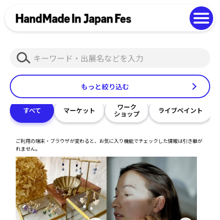
よくある質問
Photo Gallery
過去開催の様子
検
EN
中文
索
もっと絞り込む
ワーク
すべて
マーケット
ライブペイント
ショップ
ご利用の端末・ブラウザが変わると、お気に入り機能でチェックした情報は引き継が
れません。