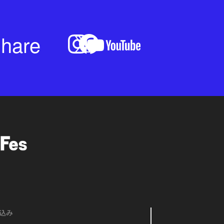
hare
込み