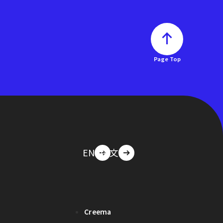
Page Top
EN
中文
Creema