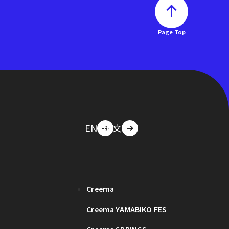
Page Top
EN
中文
Creema
Creema YAMABIKO FES