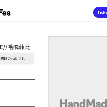
Tick
BE//哈囉菲比
出展時の
ものです。