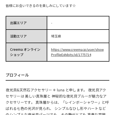
皆様にお会いできるのを楽しみにしています☆
出展エリア
-
活動エリア
埼玉県
Creema オンライン
https://www.creema.jp/user/show
ショップ
ProfileExhibits/id/1775714
プロフィール
夜光貝&天然石アクセサリー＊ luna と申します。 夜光貝アク
セサリーは 美しい真珠層と 神秘的な夜光貝ブルーが魅力なア
クセサリーです。 真珠層からは、「レインボーシャワー」と呼
ばれる七色の光沢が見られ、 シンプルなひし形やハートなど
のシンプルな夜光貝パーツでも、その艶がとても 高貴な雰囲