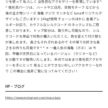
ツを使って 私らしく 女性的なアクセサリーを表現しています^
^ 夜光貝パーツは、 ハートや三日月、貝殻モチーフ などから
海の生き物シリーズ 海亀 クジラ マンタなど lunaオリジナルデ
ザインもございます☆ 14kgf使用 チェーンのほかに 金属アレ
ルギー対応で、カラフルなシルクコード のネックレスもご用
意しております。 トップ部分は、取り外し可能なので、 シル
クコードを単品で何色か購入いただくと、色を変えて付け替え
が楽しめます。 長さもそれぞれあるので その場でお好きな長
さをお作りも可能です^ ^ ＊ 一番人気の海亀（ホヌ） は 今
回、甲羅が天然石になっているバージョン （ラリマーなど）
を少数ですが販売いたします。 本州ではあまり夜光貝アクセサ
リーを手にとって 見ることができない珍しいアクセサリーなの
で この機会に是非ご覧になってみてください！
HP・ブログ
https://www.instagram.com/mai.n.luna