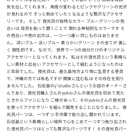
気を出してくれます。 角度が変わるとピンクやグリーンの光沢
が見れるので ずっと眺めていたくなるような贅沢なアクセサ
リーです。 そして 夜光貝の独特なカラー ブルーグリーンの色
合いは 母貝を削って磨くことで 現れる神秘的なカラーです そ
の色合いや色の出方は、一つ一つ違い 同じものはありませ
ん。 深いブルー 淡いブルー 柔らかいグリーン その全てが 美し
く 個性的です。 なので、 世界で一つの自分だけのオリジナル
アクセサリーとなってくれます。 私はその夜光貝という素晴ら
しい素材と出会い アクセサリーとして組むようになったのは
三年前でした。 夜光貝は、屋久島地方より南に生息する巻貝
で、沖縄の方では有名ですが 関東に住む私は その存在を知り
ませんでした。 石垣島のy'studioさんというお店のオーナーさ
んであり、夜光貝職人さんのyukioさんの夜光貝を初めて見た
ときからファンになり ご縁があって、そのyukioさんの夜光貝
を使ってアクセサリーを組んで販売することになりました。 夜
光貝パーツは、一つずつ 手作業で削り出し磨かれています。
石垣島という素晴らしい場所で心をこめて一つずつ削り出され
た夜光貝パーツはとっても贅沢なパーツです！ その夜光貝パー