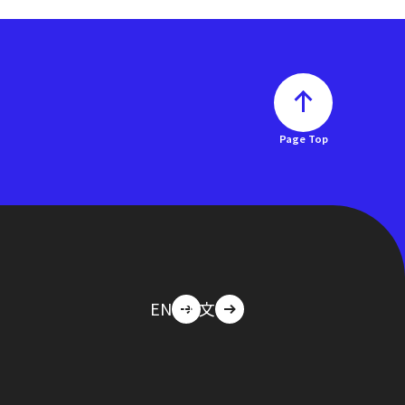
Page Top
EN
中文