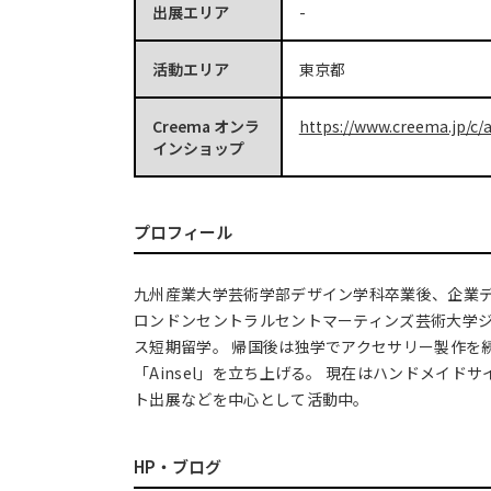
出展エリア
-
活動エリア
東京都
Creema オンラ
https://www.creema.jp/c/a
インショップ
プロフィール
九州産業大学芸術学部デザイン学科卒業後、企業
ロンドンセントラルセントマーティンズ芸術大学
ス短期留学。 帰国後は独学でアクセサリー製作を続
「Ainsel」を立ち上げる。 現在はハンドメイド
ト出展などを中心として活動中。
HP・ブログ