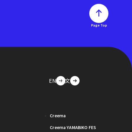
Page Top
EN
中文
Creema
Creema YAMABIKO FES