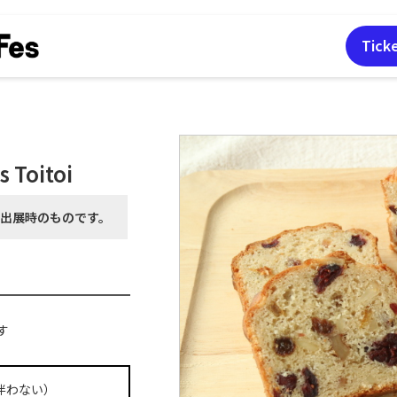
Tick
s Toitoi
月出展時の
ものです。
す
伴わない）