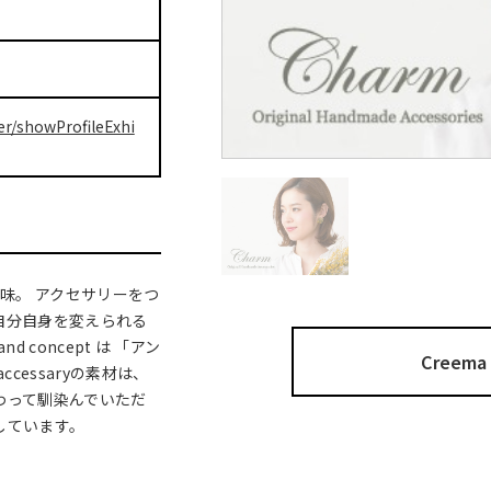
er/showProfileExhi
意味。 アクセサリーをつ
自分自身を変えられる
 concept は 「アン
Cree
cessaryの素材は、
わって馴染んでいただ
しています。