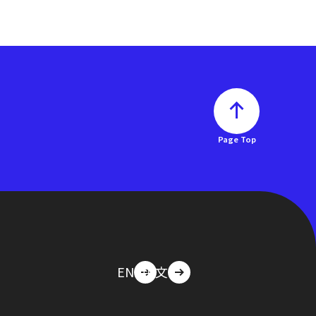
Page Top
EN
中文