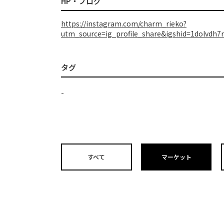
HP・ブログ
https://instagram.com/charm_rieko?
utm_source=ig_profile_share&igshid=1dolvdh7r
タグ
-
すべて
マーケット