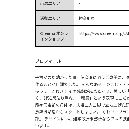
出展エリア
-
活動エリア
神奈川県
Creema オンラ
https://www.creema.jp/c/
インショップ
プロフィール
子供がまだ幼かった頃、保育園に通うご褒美に、
作ることが日課でした。 そんなある日のこと・・
みって、きれい！ その感動が原点となり、美しい
く、1段1段貼り重ね、「積層」という表現にこだ
段々倶楽部の母体は、夫婦二人三脚で立ち上げた建
放課後部活からスタートしました。 それで、ブラ
部』 デザインには、建築設計事務所ならではの技
います。