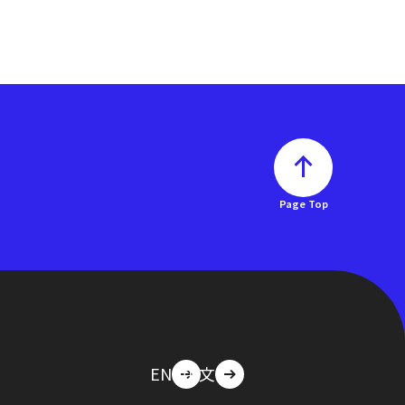
Page Top
EN
中文